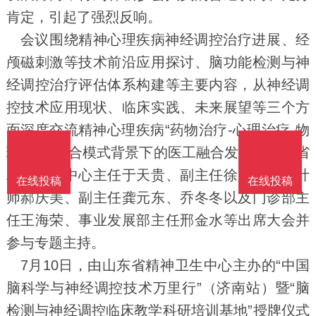
肯定，引起了强烈反响。
会议围绕精神心理疾病神经调控治疗进展、经
颅磁刺激等技术前沿应用探讨、脑功能检测与神
经调控治疗评估体系构建等主要内容，从神经调
控技术应用现状、临床实践、未来展望等三个方
面深度交流精神心理疾病“药物治疗-心理治疗-物
理治疗”综合模式背景下的医工融合发展。山东省
精神卫生中心主任于天贵、副主任徐勇、总会计
在线投稿
在线投稿
师郝庆美、副主任龚元东、乔冬冬以及门诊部主
任王海荣、事业发展部主任邢金水等出席大会并
参与专题主持。
7月10日，由山东省精神卫生中心主办的“中国
脑科学与神经调控技术万里行”（济南站）暨“脑
检测与神经调控临床教学科研培训基地”授牌仪式