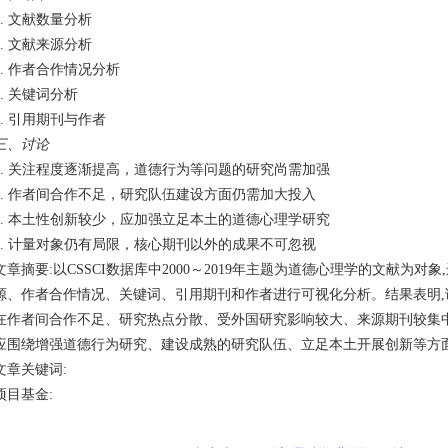
1. 文献数量分析
2. 文献来源分析
3. 作者合作情况分析
4. 关键词分析
5. 引用期刊与作者
三、讨论
1. 关注程度逐渐提高，道德行为等问题的研究尚需加强
2. 作者间合作不足，研究队伍建设方面仍需加大投入
3. 本土性创新较少，应加强立足本土的道德心理学研究
4. 计量对象仍有局限，核心期刊以外的成果不可忽视
文章摘要:以CSSCI数据库中2000～2019年主题为道德心理学的文献为对象,运
源、作者合作情况、关键词、引用期刊和作者进行可视化分析。结果表明,
在作者间合作不足、研究热点分散、受外国研究影响较大、来源期刊较集
应围绕增强道德行为研究、建设成熟的研究队伍、立足本土开展创新等方
文章关键词:
项目基金: