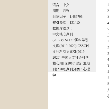
语言：中文
周期：月刊
影响因子：1.489796
被引频次：131455
数据库收录：
中文核心期刊
(2017);CSCD中国科学引
文库(2019-2020);CSSCI中
文社科引文索引(2019-
2020);中国人文社会科学
核心期刊(2018);统计源期
刊(2018);
期刊分类：心理
学