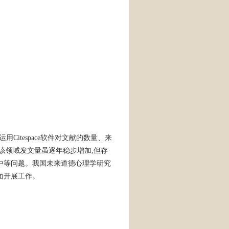
用Citespace软件对文献的数量、来
该领域发文量虽逐年稳步增加,但存
中等问题。我国未来道德心理学研究
面开展工作。