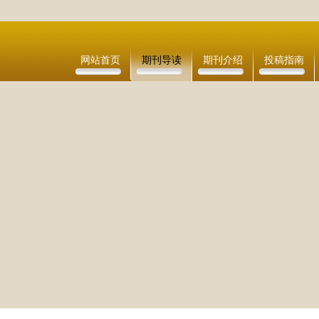
网站首页
期刊导读
期刊介绍
投稿指南