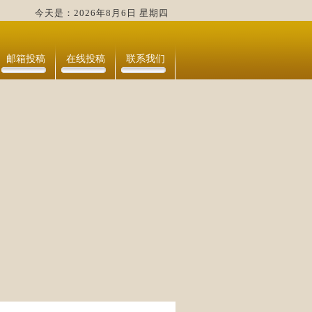
今天是：2026年8月6日 星期四
邮箱投稿
在线投稿
联系我们